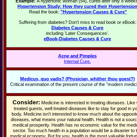
Example:
A hypertonic woman (54), cured after only 8 week
Hypertension Study: How they cured their Hypertensio
Read the book:
"Hypertension Causes & Cure"
Suffering from diabetes? Don't miss to read book or eBook:
Diabetes Causes & Cure
including 'Later Consequences'.
eBook-Diabetes Causes & Cure
Acne and Pimples
Internal Cure.
Medicus, quo vadis? (Physician, whither thou goest?)
Critical examination of the present course of the "modern medici
.
Consider:
Medicine is interested in treating diseases. Like 
treated guests, well treated diseases like to stay for good in y
body. Medicine isn't interested to know much about the opposit
diseases, what means your natural health. Health is not a sourc
medical prosperity. Health has no economic value for the medi
sector. Too much health in a population would be a disaster to 
medical economy. But for you, health is the most valuable fortun