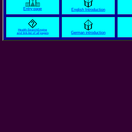
Entry-page
English Introduction
Health-SearchEngine
German introduction
and link-list of all pages