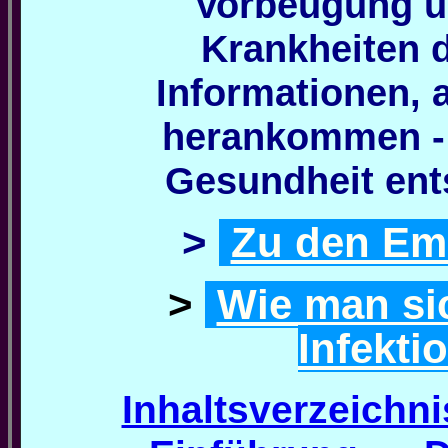
Vorbeugung u
Krankheiten 
Informationen, a
herankommen - 
Gesundheit ent
>
Zu den Ema
>
Wie man si
Infekti
Inhaltsverzeichn