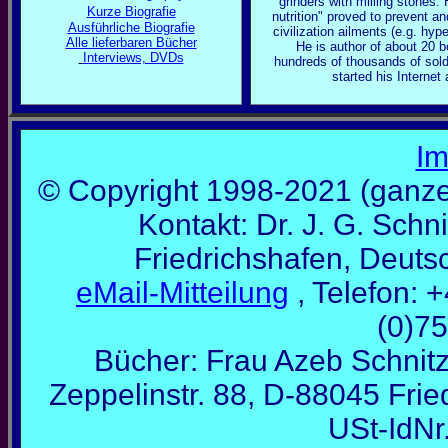
grinders with milling stones. H
Kurze Biografie
nutrition" proved to prevent an
Ausführliche Biografie
civilization ailments (e.g. hyp
Alle lieferbaren Bücher
He is author of about 20 
Interviews, DVDs
hundreds of thousands of sold
started his Internet 
I
© Copyright 1998-2021 (ganze 
Kontakt: Dr. J. G. Schn
Friedrichshafen, Deuts
eMail-Mitteilung
, Telefon: 
(0)7
Bücher: Frau Azeb Schnitz
Zeppelinstr. 88, D-88045 Fri
USt-IdN