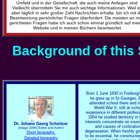
Umfeld und in der Gesellschaft, die auch meine Anliegen sind.
Vielleicht übermitteln Sie mir auch wichtige Informationen.
Weil i
aber täglich in sehr großer Zahl Nachrichten erhalte, bin ich mit 
Beantwortung persönlicher Fragen überfordert. Die meisten an m
gerichteten Fragen habe ich auch schon einmal gründlich auf mei
Website und in meinen Büchern beantwortet.
Background of this 
Born 1 June 1930 in Freiburg
he grew up in St.Georgen, 
attended school there and in
World War II, still at sch
experience in different profe
1954 he studied dentistry in
interests concentrate on sourc
Dr. Johann Georg Schnitzer
and causes of civilizati
(image 1996)
Editor and Author
degeneration. When freshly gr
Short biography
to be essential, he construct
Detailed biography